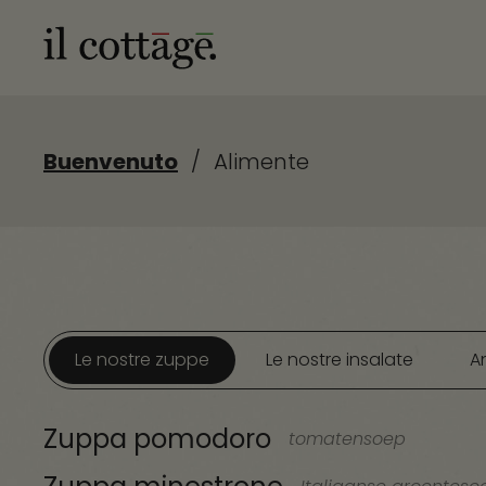
Buenvenuto
/
Alimente
Le nostre zuppe
Le nostre insalate
An
Zuppa pomodoro
tomatensoep