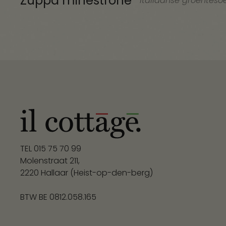
Zuppa minestrone
Italiaanse groenteso
TEL
015 75 70 99
Molenstraat 211,
2220 Hallaar (Heist-op-den-berg)
BTW BE 0812.058.165