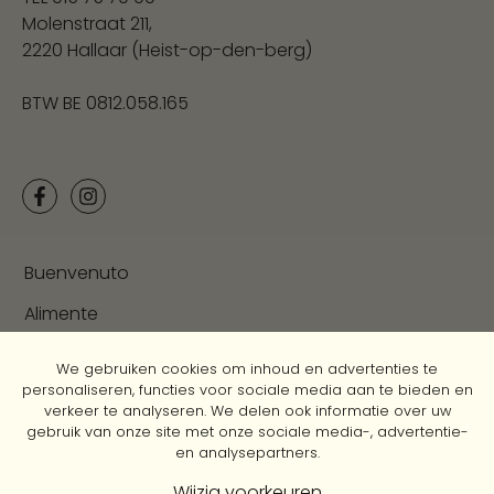
Molenstraat 211,
2220 Hallaar (Heist-op-den-berg)
BTW BE 0812.058.165
Buenvenuto
Alimente
Il Cottage
We gebruiken cookies om inhoud en advertenties te
personaliseren, functies voor sociale media aan te bieden en
Contact
verkeer te analyseren. We delen ook informatie over uw
gebruik van onze site met onze sociale media-, advertentie-
Privacy Policy
en analysepartners.
Cookie Policy
Wijzig voorkeuren