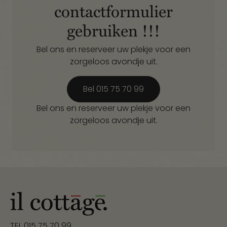
bediening,
contactformulier
lekker eten en
gebruiken !!!
een fijne
sfeer.
Bel ons en reserveer uw plekje voor een
Absoluut een
zorgeloos avondje uit.
aanrader, wij
komen zeker
terug!
Bel 015 75 70 99
Bel ons en reserveer uw plekje voor een
zorgeloos avondje uit.
TEL
015 75 70 99