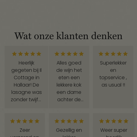
Wat onze klanten denken
Heerlijk
Alles goed
Superlekker
gegeten bij Il
de wijn het
en
Cottage in
eten een
topservice ,
Hallaar! De
lekkere kok
as usual !!
lasagne was
een dame
zonder twijfel
achter de
de beste die
toog die
ik al gegeten
correct is
heb: vol van
misschien
smaak,
iets meer
Zeer
Gezellig en
Weer super
perfect
tafel licht we