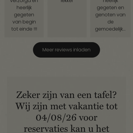
verzorgd en
lekker
heerlijk
bereid en
gaan terug
heerlijk
gegeten en
heerlijk vers.
zeker weten
gegeten
genoten van
Ook de
wwkes
van begin
de
lamskoteletjes
berlaar
tot einde !!!
gemoedelijke
waren
sfeer, dicht
fantastisch
bij de
mals en
Meer reviews inladen
Kerstboom.
perfect
Alvast jaren
gekruid. We
ons vast
zaten buiten
adres!
op het
sfeervolle
Zeker zijn van een tafel?
terras, wat de
gezellige
Wij zijn met vakantie tot
avond
helemaal
04/08/26 voor
afmaakte.
reservaties kan u het
Vriendelijke